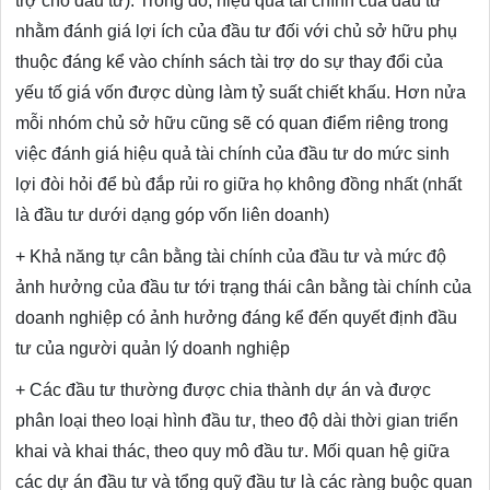
trợ cho đầu tư). Trong đó, hiệu quả tài chính của đầu tư
nhằm đánh giá lợi ích của đầu tư đối với chủ sở hữu phụ
thuộc đáng kể vào chính sách tài trợ do sự thay đổi của
yếu tố giá vốn được dùng làm tỷ suất chiết khấu. Hơn nửa
mỗi nhóm chủ sở hữu cũng sẽ có quan điểm riêng trong
việc đánh giá hiệu quả tài chính của đầu tư do mức sinh
lợi đòi hỏi để bù đắp rủi ro giữa họ không đồng nhất (nhất
là đầu tư dưới dạng góp vốn liên doanh)
+ Khả năng tự cân bằng tài chính của đầu tư và mức độ
ảnh hưởng của đầu tư tới trạng thái cân bằng tài chính của
doanh nghiệp có ảnh hưởng đáng kể đến quyết định đầu
tư của người quản lý doanh nghiệp
+ Các đầu tư thường được chia thành dự án và được
phân loại theo loại hình đầu tư, theo độ dài thời gian triển
khai và khai thác, theo quy mô đầu tư. Mối quan hệ giữa
các dự án đầu tư và tổng quỹ đầu tư là các ràng buộc quan