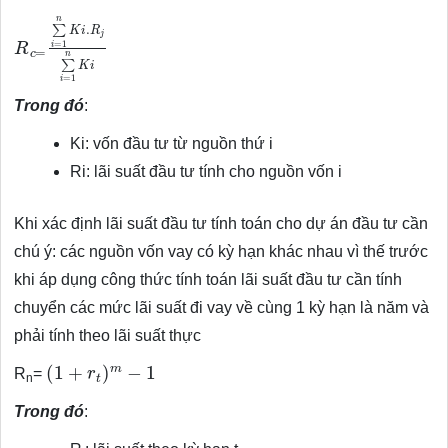
R
c
=
∑
i
=
1
n
K
i
.
R
j
∑
i
=
1
n
K
i
Trong đó
:
Ki: vốn đầu tư từ nguồn thứ i
Ri: lãi suất đầu tư tính cho nguồn vốn i
Khi xác định lãi suất đầu tư tính toán cho dự án đầu tư cần
chú ý: các nguồn vốn vay có kỳ hạn khác nhau vì thế trước
khi áp dụng công thức tính toán lãi suất đầu tư cần tính
chuyển các mức lãi suất đi vay về cùng 1 kỳ hạn là năm và
phải tính theo lãi suất thực
(
1
+
r
t
)
m
−
1
R
=
n
Trong đó
: