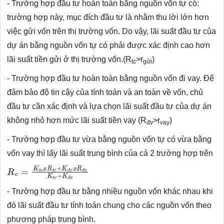
- Trường hợp đầu tư hoàn toàn bằng nguồn vốn tự có:
trường hợp này, mục đích đầu tư là nhằm thu lời lớn hơn
việc gửi vốn trên thị trường vốn. Do vậy, lãi suất đầu tư của
dự án bằng nguồn vốn tự có phải được xác định cao hơn
lãi suất tiền gửi ở thị trường vốn.(R
>r
)
tc
gửi
- Trường hợp đầu tư hoàn toàn bằng nguồn vốn đi vay. Để
đảm bảo độ tin cậy của tính toán và an toàn về vốn, chủ
đầu tư cần xác định và lựa chọn lãi suất đầu tư của dự án
không nhỏ hơn mức lãi suất tiền vay (R
>r
)
đv
vay
- Trường hợp đầu tư vừa bằng nguồn vốn tự có vừa bằng
vốn vay thì lấy lãi suất trung bình của cả 2 trường hợp trên
R
c
=
K
t
c
x
R
t
c
+
K
d
v
x
R
d
v
K
t
c
+
K
d
v
- Trường hợp đầu tư bằng nhiều nguồn vốn khác nhau khi
đó lãi suất đầu tư tính toán chung cho các nguồn vốn theo
phương pháp trung bình.