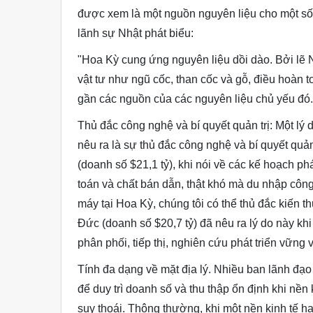
được xem là một nguồn nguyên liệu cho một số
lãnh sự Nhật phát biểu:
"Hoa Kỳ cung ứng nguyên liệu dồi dào. Bởi lẽ N
vật tư như ngũ cốc, than cốc và gỗ, điều hoàn t
gần các nguồn của các nguyên liệu chủ yếu đó.
Thủ đắc công nghệ và bí quyết quản trị: Một l
nêu ra là sự thủ đắc công nghệ và bí quyết quả
(doanh số $21,1 tỷ), khi nói về các kế hoạch ph
toán và chất bán dẫn, thật khó mà du nhập côn
máy tại Hoa Kỳ, chúng tôi có thể thủ đắc kiến 
Đức (doanh số $20,7 tỷ) đã nêu ra lý do này kh
phân phối, tiếp thị, nghiên cứu phát triển vững 
Tính đa dạng về mặt địa lý. Nhiều ban lãnh đạo
để duy trì doanh số và thu thập ổn định khi nề
suy thoái. Thông thường, khi một nền kinh tế h