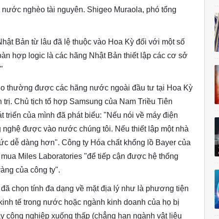
 nước nghèo tài nguyên. Shigeo Muraola, phó tổng
hật Bản từ lâu đã lệ thuộc vào Hoa Kỳ đối với một số
oàn hợp logic là các hãng Nhật Bản thiết lập các cơ sở
"
ý do thường được các hãng nước ngoài đầu tư tại Hoa Kỳ
n trị. Chủ tịch tổ hợp Samsung của Nam Triều Tiên
át triển của mình đã phát biểu: "Nếu nói về máy điện
g nghệ được vào nước chúng tôi. Nếu thiết lập một nhà
thức dễ dàng hơn". Công ty Hóa chất khổng lồ Bayer của
i mua Miles Laboratories "để tiếp cận được hệ thống
vàng của công ty".
 đã chọn tính đa dạng về mặt địa lý như là phương tiện
n kinh tế trong nước hoặc ngành kinh doanh của họ bị
ay công nghiệp xuống thấp (chẳng hạn ngành vật liệu