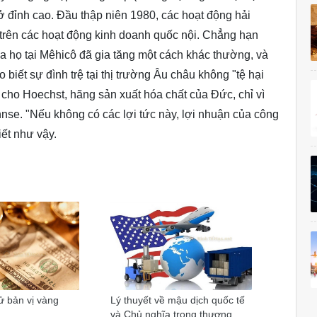
i ở đỉnh cao. Đầu thập niên 1980, các hoạt động hải
trên các hoạt động kinh doanh quốc nội. Chẳng hạn
 họ tại Mêhicô đã gia tăng một cách khác thường, và
 biết sự đình trệ tại thị trường Âu châu không "tệ hại
 cho Hoechst, hãng sản xuất hóa chất của Đức, chỉ vì
nnse. "Nếu không có các lợi tức này, lợi nhuận của công
iết như vậy.
sử bản vị vàng
Lý thuyết về mậu dịch quốc tế
và Chủ nghĩa trọng thương