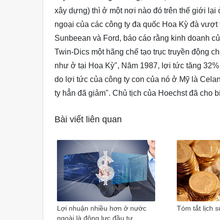
xây dựng) thì ở một nơi nào đó trên thế giới lạ
ngoại của các công ty đa quốc Hoa Kỳ đà vượt 
Sunbeean và Ford, báo cáo rằng kinh doanh của
Twin-Dics một hãng chế tạo trục truyền động cho
như ở tại Hoa Kỳ", Năm 1987, lợi tức tăng 32%
do lợi tức của công ty con của nó ở Mỹ là Cela
ty hẳn đã giảm". Chủ tịch của Hoechst đã cho b
Bài viết liên quan
Lợi nhuận nhiều hơn ở nước
Tóm tắt lịch 
ngoài là động lực đầu tư