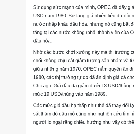
Sử dụng sức mạnh của mình, OPEC đã đẩy giá
USD năm 1980. Sự tăng giá nhiên liệu dữ dội nh
nước nhập khẩu dầu hỏa. nhưng nó cũng bật đè
tăng tại các nước không rphải thành viên của
dầu hỏa.
Nhờ các bước khởi xướng này mà thị trường c
chối không chịu cắt giảm lượng sản phẩm và từ
giữa những năm 1970, OPEC nắm quyền ấn địn
1980, các thị trường tự do đã ấn định giá cả c
Chicago. Giá dầu đã giảm dưới 13 USD/thùng n
mức 19 USD/thùng vào năm 1989.
Các mức giá dầu hạ thấp như thế đã thay đổi lại
sát thăm dò dầu mỏ cũng như nghiến cứu tìm hì
người lo ngại rằng chiều hưởng như vậy có thể 