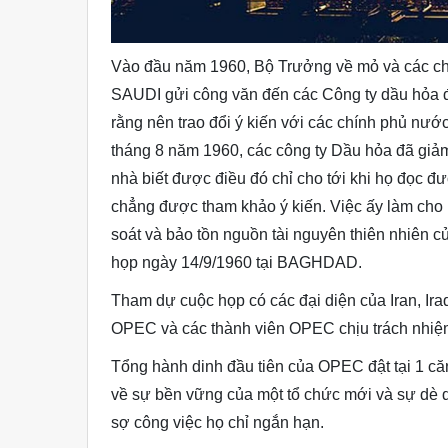
Vào đầu năm 1960, Bộ Trưởng về mỏ và các ch
SAUDI gửi công văn đến các Công ty dầu hỏa đ
rằng nên trao đổi ý kiến với các chính phủ nước
tháng 8 năm 1960, các công ty Dầu hỏa đã giảm
nhà biết được điều đó chỉ cho tới khi họ đọc đ
chẳng được tham khảo ý kiến. Việc ấy làm cho 
soát và bảo tồn nguồn tài nguyên thiên nhiên củ
họp ngày 14/9/1960 tại BAGHDAD.
Tham dự cuộc họp có các đại diện của Iran, Ir
OPEC và các thành viên OPEC chịu trách nhiệm
Tổng hành dinh đầu tiên của OPEC đật tại 1 c
về sự bền vững của một tổ chức mới và sự dè d
sợ công việc họ chỉ ngắn hạn.