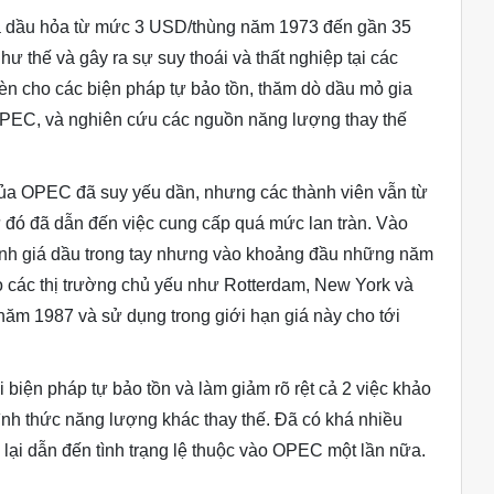
 dầu hỏa từ mức 3 USD/thùng năm 1973 đến gần 35
ư thế và gây ra sự suy thoái và thất nghiệp tại các
n cho các biện pháp tự bảo tồn, thăm dò dầu mỏ gia
 OPEC, và nghiên cứu các nguồn năng lượng thay thế
ủa OPEC đã suy yếu dần, nhưng các thành viên vẫn từ
 đó đã dẫn đến việc cung cấp quá mức lan tràn. Vào
h giá dầu trong tay nhưng vào khoảng đầu những năm
ho các thị trường chủ yếu như Rotterdam, New York và
ăm 1987 và sử dụng trong giới hạn giá này cho tới
 biện pháp tự bảo tồn và làm giảm rõ rệt cả 2 việc khảo
nh thức năng lượng khác thay thế. Đã có khá nhiều
lại dẫn đến tình trạng lệ thuộc vào OPEC một lần nữa.