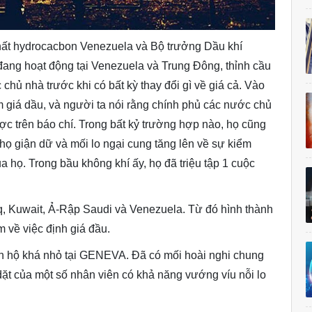
ất hydrocacbon Venezuela và Bộ trưởng Dầu khí
ang hoạt động tại Venezuela và Trung Đông, thỉnh cầu
 chủ nhà trước khi có bất kỳ thay đổi gì về giá cả. Vào
 giá dầu, và người ta nói rằng chính phủ các nước chủ
ược trên báo chí. Trong bất kỷ trường hợp nào, họ cũng
họ giận dữ và mối lo ngại cung tăng lên về sự kiểm
a họ. Trong bầu không khí ấy, họ đã triệu tập 1 cuộc
aq, Kuwait, Ả-Rập Saudi và Venezuela. Từ đó hình thành
 về việc định giá đầu.
ăn hộ khá nhỏ tại GENEVA. Đã có mối hoài nghi chung
ặt của một số nhân viên có khả năng vướng víu nỗi lo