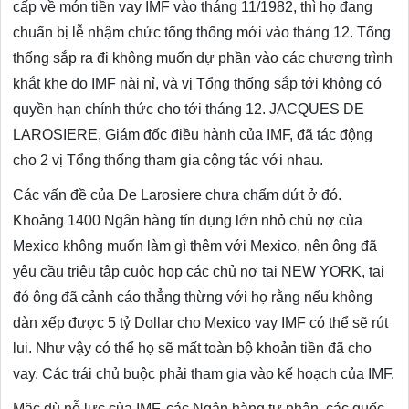
cấp về món tiền vay IMF vào tháng 11/1982, thì họ đang
chuẩn bị lễ nhậm chức tổng thống mới vào tháng 12. Tổng
thống sắp ra đi không muốn dự phần vào các chương trình
khắt khe do IMF nài nỉ, và vị Tổng thống sắp tới không có
quyền hạn chính thức cho tới tháng 12. JACQUES DE
LAROSIERE, Giám đốc điều hành của IMF, đã tác động
cho 2 vị Tổng thống tham gia cộng tác với nhau.
Các vấn đề của De Larosiere chưa chấm dứt ở đó.
Khoảng 1400 Ngân hàng tín dụng lớn nhỏ chủ nợ của
Mexico không muốn làm gì thêm với Mexico, nên ông đã
yêu cầu triệu tập cuộc họp các chủ nợ tại NEW YORK, tại
đó ông đã cảnh cáo thẳng thừng với họ rằng nếu không
dàn xếp được 5 tỷ Dollar cho Mexico vay IMF có thể sẽ rút
lui. Như vậy có thể họ sẽ mất toàn bộ khoản tiền đã cho
vay. Các trái chủ buộc phải tham gia vào kế hoạch của IMF.
Mặc dù nỗ lực của IMF, các Ngân hàng tư nhân, các quốc