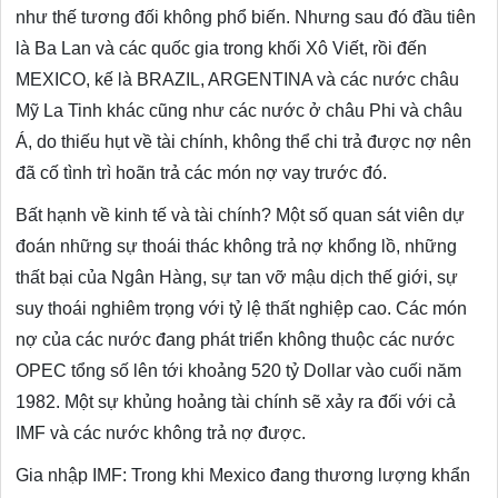
như thế tương đối không phổ biến. Nhưng sau đó đầu tiên
là Ba Lan và các quốc gia trong khối Xô Viết, rồi đến
MEXICO, kế là BRAZIL, ARGENTINA và các nước châu
Mỹ La Tinh khác cũng như các nước ở châu Phi và châu
Á, do thiếu hụt về tài chính, không thể chi trả được nợ nên
đã cố tình trì hoãn trả các món nợ vay trước đó.
Bất hạnh về kinh tế và tài chính? Một số quan sát viên dự
đoán những sự thoái thác không trả nợ khổng lồ, những
thất bại của Ngân Hàng, sự tan vỡ mậu dịch thế giới, sự
suy thoái nghiêm trọng với tỷ lệ thất nghiệp cao. Các món
nợ của các nước đang phát triển không thuộc các nước
OPEC tổng số lên tới khoảng 520 tỷ Dollar vào cuối năm
1982. Một sự khủng hoảng tài chính sẽ xảy ra đối với cả
IMF và các nước không trả nợ được.
Gia nhập IMF: Trong khi Mexico đang thương lượng khẩn