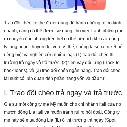
Trao đổi chéo có thể được dùng để tránh những rủi ro kinh
doanh, càng có thể được sử dụng cho việc tránh những rủi
ro chuyển đổi, nhưng trên hết có thể hữu ích khi các công
ty tăng hoặc chuyển đối vốn. Vì thế, chúng ta sẽ xem xét nó
riêng biệt và nghiên cứu nhiều loại: (1) trao đổi chéo thị
trường trả ngay và trả trước, (2) tiền vay đối lưng (Back-to-
back loans), và (3) trao đổi chéo ngân hàng. Trao đổi chéo
lãi suất có liên quan đến phần "tăng vốn và đầu tư".
I. Trao đổi chéo trả ngay và trả trước
Giả sử một công ty mẹ Mỹ muốn cho chi nhánh Itali của nó
mượn đồng Lia Itali và muốn tránh rủi ro hối đoái. Công ty
mẹ này sẽ mua đồng Lia (IL) ở thị trường trả ngay (Spot