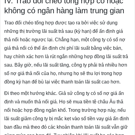
IV. Trao đổi chéo tổng hợp có hoặc
không có ngân hàng làm trung gian
Trao đổi chéo tổng hợp được tạo ra bởi việc sử dụng
những thị trường lãi suất trả sau (kỳ hạn) để ấn định giá
thả nổi hoặc ngược lại. Chẳng hạn, một công ty có số nợ
giá thả nổi có thể ấn định chi phí lãi suất bằng việc bán,
hay chính xác hơn là rút ngắn những hợp đồng lãi suất trả
sau. Bây giờ, nếu lãi suất tăng, công ty phải trả nhiều hơn
số nợ giá thả nổi của họ, nhưng họ sẽ thu lợi trong hợp
đồng kỳ hạn để bù lại việc thanh toán lãi suất cao hơn.
Đi theo một hướng khác. Giả sử công ty có số nợ giá ấn
định và muốn thả nổi giá. Họ sẽ mua tiền tệ châu Âu thả
nổi hoặc hợp đồng ngân khố. Trong trường hợp này, nếu
lãi suất giảm công ty bị mắc kẹt vào số tiền vay giá ấn định
ban đầu mà theo đó các khoản thanh toán lãi suất vẫn giữ