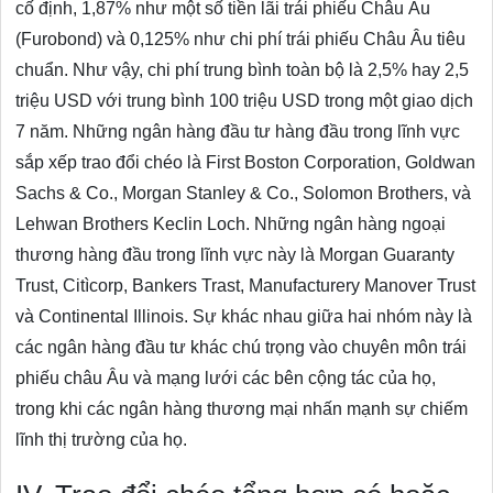
cố định, 1,87% như một số tiền lãi trái phiếu Châu Âu
(Furobond) và 0,125% như chi phí trái phiếu Châu Âu tiêu
chuẩn. Như vậy, chi phí trung bình toàn bộ là 2,5% hay 2,5
triệu USD với trung bình 100 triệu USD trong một giao dịch
7 năm. Những ngân hàng đầu tư hàng đầu trong lĩnh vực
sắp xếp trao đổi chéo là First Boston Corporation, Goldwan
Sachs & Co., Morgan Stanley & Co., Solomon Brothers, và
Lehwan Brothers Keclin Loch. Những ngân hàng ngoại
thương hàng đầu trong lĩnh vực này là Morgan Guaranty
Trust, Citìcorp, Bankers Trast, Manufacturery Manover Trust
và Continental Illinois. Sự khác nhau giữa hai nhóm này là
các ngân hàng đầu tư khác chú trọng vào chuyên môn trái
phiếu châu Âu và mạng lưới các bên cộng tác của họ,
trong khi các ngân hàng thương mại nhấn mạnh sự chiếm
lĩnh thị trường của họ.