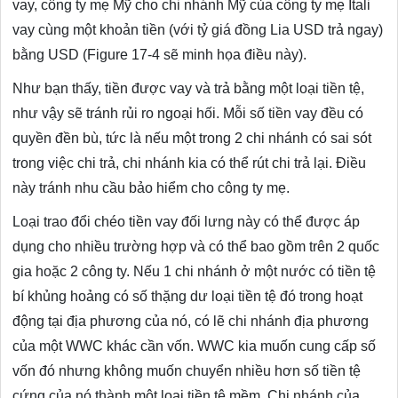
vay, công ty mẹ Mỹ cho chi nhánh Mỹ của công ty mẹ Itali
vay cùng một khoản tiền (với tỷ giá đồng Lia USD trả ngay)
bằng USD (Figure 17-4 sẽ minh họa điều này).
Như bạn thấy, tiền được vay và trả bằng một loại tiền tệ,
như vậy sẽ tránh rủi ro ngoại hối. Mỗi số tiền vay đều có
quyền đền bù, tức là nếu một trong 2 chi nhánh có sai sót
trong việc chi trả, chi nhánh kia có thể rút chi trả lại. Điều
này tránh nhu cầu bảo hiểm cho công ty mẹ.
Loại trao đổi chéo tiền vay đối lưng này có thể được áp
dụng cho nhiều trường hợp và có thể bao gồm trên 2 quốc
gia hoặc 2 công ty. Nếu 1 chi nhánh ở một nước có tiền tệ
bí khủng hoảng có số thặng dư loại tiền tệ đó trong hoạt
động tại địa phương của nó, có lẽ chi nhánh địa phương
của một WWC khác cần vốn. WWC kia muốn cung cấp số
vốn đó nhưng không muốn chuyển nhiều hơn số tiền tệ
cứng của nó thành một loại tiền tệ mềm. Chi nhánh của